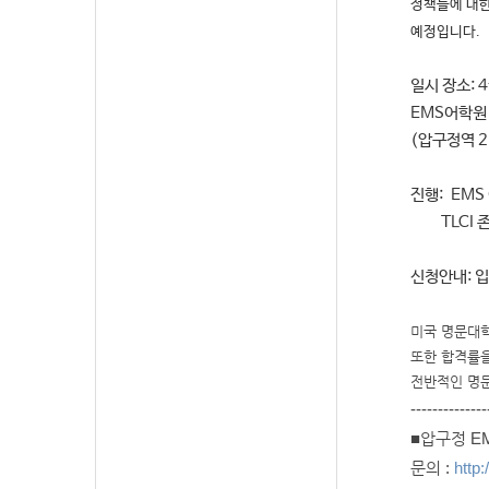
정책들에 대한
예정입니다.
일시 장소: 
EMS어학원
(압구정역 2
진행: EMS
TLCI 존
신청안내: 
미국 명문대
또한 합격률을
전반적인 명
--------------
■압구정 E
문의 :
http