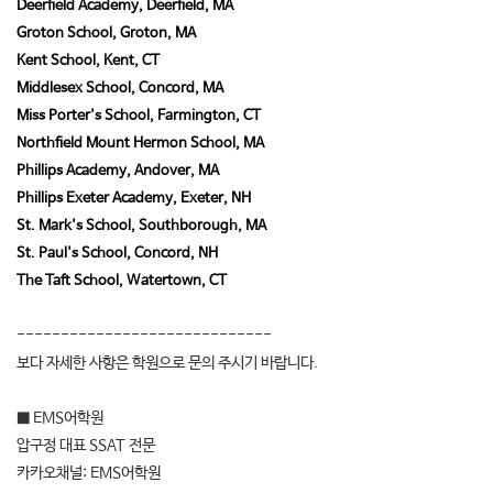
Deerfield Academy, Deerfield, MA
Groton School, Groton, MA
Kent School, Kent, CT
Middlesex School, Concord, MA
Miss Porter's School, Farmington, CT
Northfield Mount Hermon School, MA
Phillips Academy, Andover, MA
Phillips Exeter Academy, Exeter, NH
St. Mark's School, Southborough, MA
St. Paul's School, Concord, NH
The Taft School, Watertown, CT
-----------------------------
보다 자세한 사항은 학원으로 문의 주시기 바랍니다.
■ EMS어학원
압구정 대표 SSAT 전문
카카오채널: EMS어학원