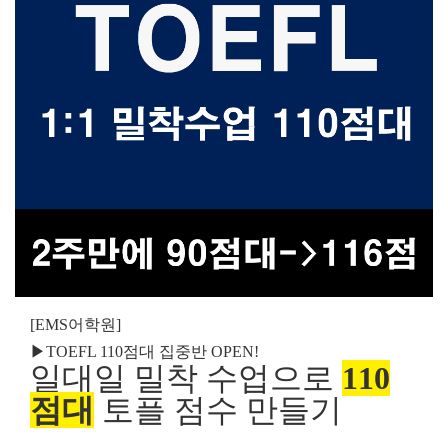
[EMS어학원]
▶TOEFL 110점대 집중반 OPEN!
일대일 밀착 수업으로
110
점대
토플 점수 만들기